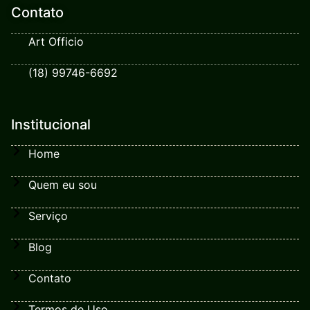
Contato
Art Officio
(18) 99746-6692
Institucional
Home
Quem eu sou
Serviço
Blog
Contato
Termos de Uso