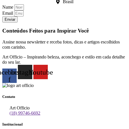
Brasil
Name
Email
Enviar
Conteúdos Feitos para Inspirar Você
Assine nossa newsletter e receba fotos, dicas e artigos escolhidos
com carinho.
Art Officio – Inspirando beleza, aconchego e estilo em cada detalhe
do seu lar.
acebook-
Instagram
Youtube
f
Contato
Art Officio
(18) 99746-6692
Institucional