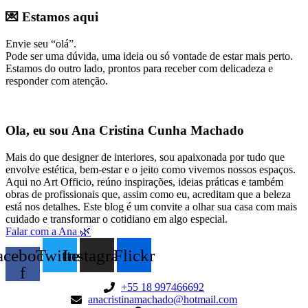
💌 Estamos aqui
Envie seu “olá”.
Pode ser uma dúvida, uma ideia ou só vontade de estar mais perto.
Estamos do outro lado, prontos para receber com delicadeza e
responder com atenção.
Ola, eu sou Ana Cristina Cunha Machado
Mais do que designer de interiores, sou apaixonada por tudo que
envolve estética, bem-estar e o jeito como vivemos nossos espaços.
Aqui no Art Officio, reúno inspirações, ideias práticas e também
obras de profissionais que, assim como eu, acreditam que a beleza
está nos detalhes. Este blog é um convite a olhar sua casa com mais
cuidado e transformar o cotidiano em algo especial.
Falar com a Ana 🌿
acebook-
Twitter
Instagram
Flickr
f
+55 18 997466692
anacristinamachado@hotmail.com