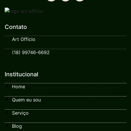
Contato
Art Officio
(18) 99746-6692
Institucional
Home
Quem eu sou
Serviço
Blog