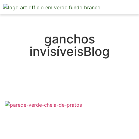
Mesa Posta
ganchos
invisíveisBlog