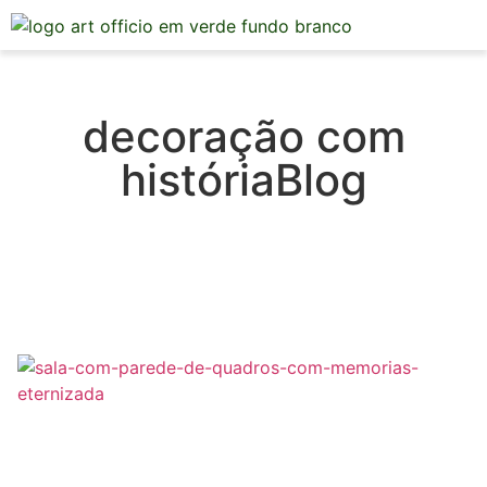
Mesa Posta
decoração com
históriaBlog