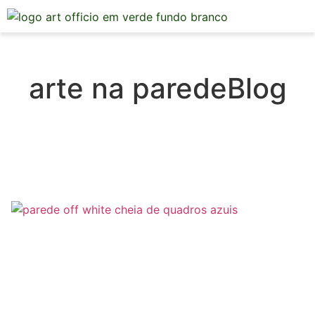
Mesa Posta
arte na paredeBlog